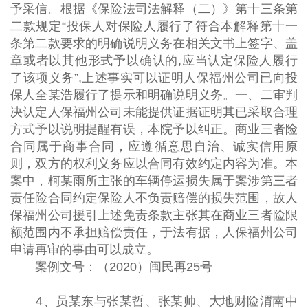
予采信。根据《保险法司法解释（二）》第十三条第
二款规定“投保人对保险人履行了符合本解释第十一
条第二款要求的明确说明义务在相关文书上签字、盖
章或者以其他形式予以确认的,应当认定保险人履行
了该项义务”,上述事实可以证明人保福州公司已向投
保人全某浩履行了提示和明确说明义务。一、二审判
决认定人保福州公司未能提供证据证明其已采取合理
方式予以说明提醒有误，本院予以纠正。商业三者险
合同属于商事合同，应遵循意思自治、诚实信用原
则，双方的权利义务应以合同有效约定内容为准。本
案中，柯某雨所主张的车辆停运损失属于案涉第三者
责任险合同约定保险人不负责赔偿的损失范围，故人
保福州公司援引上述免责条款主张其在商业三者险限
额范围内不承担赔偿责任，于法有据，人保福州公司
申请再审的事由可以成立。
案例文号：（2020）闽民再25号
4、员某东与张某哲、张某帅、大地财险渭南中