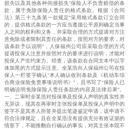
损失以及其他各种间接损失”保险人不负责赔偿的条
款，属于免除保险人责任的格式条款。根据《合同
法》第三十九条第一款规定“采用格式条款订立合同
的，提供格式条款的一方应当遵循公平原则确定当事
人之间的权利和义务，并采取合理的方式提请对方注
意免除或者限制其责任的条款，按照对方的要求，对
该条款予以说明”，人保福州公司应采取合理的方式
提请投保人注意并按照对方的要求进行说明，才能对
投保人产生约束力。经查，该条款在合同文本中以字
体加黑的方式提示注意。全某浩向人保福州公司在投
保人一栏签字确认“本人确认收到条款及《机动车综
合商业保险免责事项说明书》”，且书写了“保险人已
明确说明免除保险人责任条款的内容及法律后果”。
一、二审时全某浩对投保单及投保人声明的真实性并
无异议，现其在再审时主张投保单及投保人声明中的
签字不是其本人所签并提出笔迹鉴定申请，该申请不
符合法律规定，且在全某浩没有提供充分有效证据的
情形下，不能推翻自行确认的事实，对其主张本院不