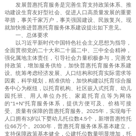
发展普惠托育服务是完善生育支持政策体系、推
动建设生育友好型社会、促进人口高质量发展的重要
举措，事关千家万户，事关强国建设、民族复兴。现
就加快推进普惠托育服务体系建设提出如下意见。
一、总体要求
以习近平新时代中国特色社会主义思想为指导，
全面贯彻党的二十大和二十届二中、三中全会精神，
强化属地主体责任，引导社会力量积极参与，完善支
持政策，增加服务供给，加快普惠托育服务体系建
设。统筹考虑经济发展、人口结构和托育实际需求等
因素，科学规划，精准供给，加快构建以托育综合服
务中心为枢纽，以托育机构、社区嵌入式托育、幼儿
园托班、用人单位办托、家庭托育点等为网络
的“1+N”托育服务体系，提供方便可及、价格可接
受、质量有保障的普惠托育服务。2025年，实现每千
人口拥有3岁以下婴幼儿托位数4.5个，新增普惠性托
位66万个。2030年，普惠托育服务体系基本建立，
支持保障政策基本健全，公建托位数量明显增加，托